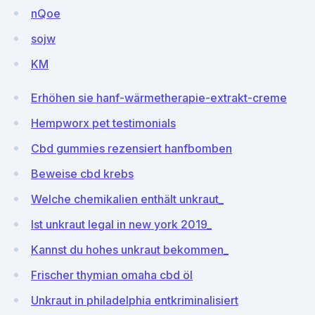
nQoe
sojw
KM
Erhöhen sie hanf-wärmetherapie-extrakt-creme
Hempworx pet testimonials
Cbd gummies rezensiert hanfbomben
Beweise cbd krebs
Welche chemikalien enthält unkraut_
Ist unkraut legal in new york 2019_
Kannst du hohes unkraut bekommen_
Frischer thymian omaha cbd öl
Unkraut in philadelphia entkriminalisiert