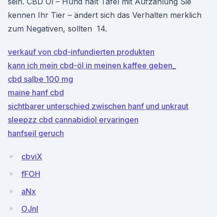
sein. CBD Öl – Hund hält Tafel mit Aufzählung Sie
kennen Ihr Tier – ändert sich das Verhalten merklich
zum Negativen, sollten 14.
verkauf von cbd-infundierten produkten
kann ich mein cbd-öl in meinen kaffee geben_
cbd salbe 100 mg
maine hanf cbd
sichtbarer unterschied zwischen hanf und unkraut
sleepzz cbd cannabidiol ervaringen
hanfseil geruch
cbviX
fFOH
aNx
OJnl